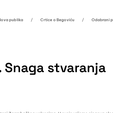
Nova publika
/
Crtice o Begoviću
/
Odabrani p
n. Snaga stvaranja