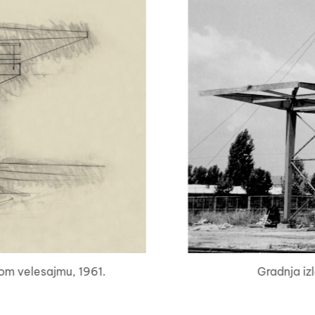
Gradnja iz
om velesajmu, 1961.