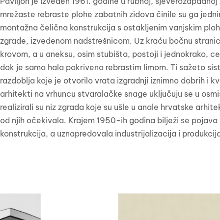
Paviljon je izveden 1961. godine u rubnoj, sjeverozapadno
mrežaste rebraste plohe zabatnih zidova činile su ga jed
montažna čelična konstrukcija s ostakljenim vanjskim ploh
zgrade, izvedenom nadstrešnicom. Uz kraću bočnu stranicu 
krovom, a u aneksu, osim stubišta, postoji i jednokrako, c
dok je sama hala pokrivena rebrastim limom. Ti sažeto sistem
razdoblja koje je otvorilo vrata izgradnji iznimno dobrih i 
arhitekti na vrhuncu stvaralačke snage uključuju se u osmi
realizirali su niz zgrada koje su ušle u anale hrvatske arhi
od njih očekivala. Krajem 1950-ih godina bilježi se pojava 
konstrukcija, a uznapredovala industrijalizacija i produkcij