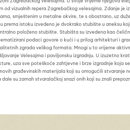
j zoni Zagrebačkog velesajma. U svoje vrijeme njegova eleg
nim od vizualnih repera Zagrebačkog velesajma. Zdanje je 
ama, smještenim u metalne okvire, te s obostrano, uz duže
prema istoku izvedeno je dvokrako stubište u aneksu koji 
entralno položeno stubište. Stubišta su izvedena kao čeličn
atizirani podaci govore o kući i u prilog arhitekturi i grad
kvalitetnih zgrada velikog formata. Mnogi u to vrijeme aktiv
šljavanje Velesajma i paviljonsku izgradnju. U izuzetno kr
tekture, uza sve poteškoće zahtjevne i brze izgradnje koja s
novih građevinskih materijala koji su omogućili stvaranje no
a dale su zamah stvaralačkoj snazi onih koji su znali prepoz