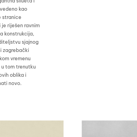
antna silueta i
izvedeno kao
 stranice
je riješen ravnim
a konstrukcija,
iteljstvu sjajnog
ni zagrebački
atkom vremenu
e u tom trenutku
vih oblika i
nati novo.