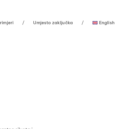
rimjeri
/
Umjesto zaključka
/
English